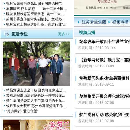
钱月宝光荣当选第四届全国道德模范
履职建言 托举梦想 ——访十二届全国人大代表钱月宝
以发展新状态适应新常态--访十二大全国人大代表 钱月宝
苏州市委宣传部常务副部长、文明办主任缪学为慰问钱月宝董事长
江苏梦兰集团
视频点播
钱月宝女士荣获纺织行业、家纺行业“改革开放四十年突出贡献人物”
视频点播
党建专栏
更多 >>
纪念改革开放四十年梦兰宣
发表时间：2019-03-０９
【新华网访谈】钱月宝：需
发表时间：2019-03-09
常熟新闻头条-梦兰美丽镇村
发表时间：2013-09-11
精品党课走进全市校园 先锋形象走进孩子心中
常熟法院虞山法庭庭长赵一波带领该庭党员10多人前来梦兰参观学习
梦兰集团开展合理化建议座
梦兰集团党委深入学习贯彻党的十九大会议精神
发表时间：2013-07-08
钱月宝女士获评“苏州市基层党建工作突出奉献者”
“月月同行· 爱心守望”
梦兰党日活动 感受家乡巨变
发表时间：2013-07-08