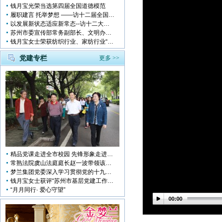
钱月宝光荣当选第四届全国道德模范
履职建言 托举梦想 ——访十二届全国人大代表钱月宝
以发展新状态适应新常态--访十二大全国人大代表 钱月宝
苏州市委宣传部常务副部长、文明办主任缪学为慰问钱月宝董事长
钱月宝女士荣获纺织行业、家纺行业“改革开放四十年突出贡献人物”
党建专栏
更多 >>
精品党课走进全市校园 先锋形象走进孩子心中
常熟法院虞山法庭庭长赵一波带领该庭党员10多人前来梦兰参观学习
梦兰集团党委深入学习贯彻党的十九大会议精神
钱月宝女士获评“苏州市基层党建工作突出奉献者”
“月月同行· 爱心守望”
00:00